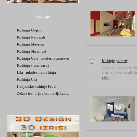
Kuhinje
Kuhinja Objem
Kuhinja Na deželi
Kuhinja Mavrica
Kuhinja Skrivnost
Kuhinja Gola - moderna zasnova
Kuhinje po meri
Kuhinja v mansardi
Če želite v karseda možn
Lila - mladostna kuhinja
in želje, potem se odloči
več »
Kuhinja City
Italijanske kuhinje Febal
Zelena kuhinja v industrijskem...