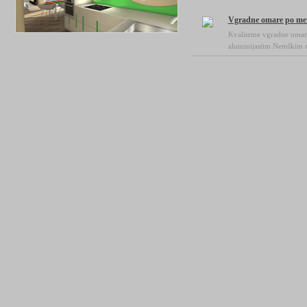
Vgradne omare po me
Kvalitetne vgradne omar
aluminijastim Nemškim