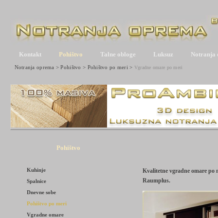
Kontakt
Pohištvo
Talne obloge
Luksuz
Notranja
Notranja oprema
>
Pohištvo
>
Pohištvo po meri
>
Vgradne omare po meri
Pohištvo
Kuhinje
Kvalitetne vgradne omare po
Raumplus.
Spalnice
Dnevne sobe
Pohištvo po meri
Vgradne omare